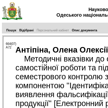
Науково
Одеського національ
Пошук
Відібрані
Персональний кабінет
Опис документа
664(07)
А72
Антіпіна, Олена Олексі
Методичні вказівки до о
самостійної роботи та пі
семестрового контролю з
компонентою "Ідентифіка
виявлення фальсифікації
продукції" [Електронний 